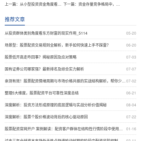
上一篇：
从小型投资资金角度看股票杠杆的现实作用_6179
下一篇：
资金存量竞争格局中，股票配资平台正在发生_5332
推荐文章
从投资群体类别角度看东方财富的现实作用_5114
05-20
场景型：股票配资交易规则全解析，新手如何快速上手不踩雷？
06-20
股票低开高走咋回事？揭秘原因及应对策略
07-03
国有证券公司哪家强？最新排名及综合实力解析
07-07
亲测有效！股票配资情绪周期与市场价格共振的实战结构解析，帮你少走弯路少踩坑
07-02
整理5大维度，股票配资平台可靠性深度总结
06-21
深度解析：投资方法形成原理的底层逻辑与实战分析价值揭秘
08-04
深度解析：股票个股价格波动背后的核心驱动原因
07-22
股票配资官网开户 案例解读：配资客户群体在结构性行情阶段中使用股票杠杆的账户管
01-16
过去三年全球资本市场处于热点快速轮动时期的阶段中配资风险控制
02-11