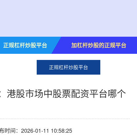
正规杠杆炒股平台
加杠杆炒股的正规平台
正规杠杆炒股平台
究：港股市场中股票配资平台哪个
布时间：2026-01-11 10:58:25