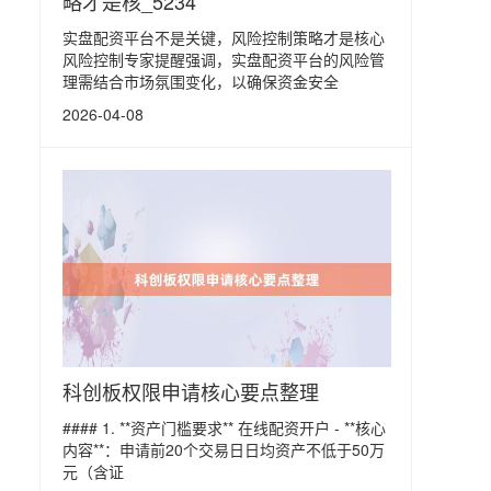
略才是核_5234
实盘配资平台不是关键，风险控制策略才是核心
风险控制专家提醒强调，实盘配资平台的风险管
理需结合市场氛围变化，以确保资金安全
2026-04-08
科创板权限申请核心要点整理
#### 1. **资产门槛要求** 在线配资开户 - **核心
内容**：申请前20个交易日日均资产不低于50万
元（含证