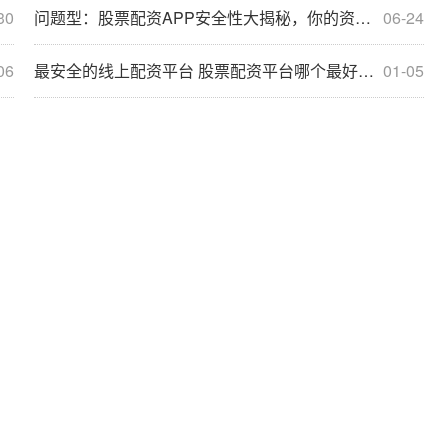
30
问题型：股票配资APP安全性大揭秘，你的资金真的安全吗？
06-24
06
最安全的线上配资平台 股票配资平台哪个最好在港股市场在结构性行情阶段背景下下的数据
01-05