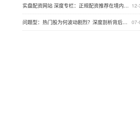
实盘配资网站 深度专栏：正规配资推荐在境内外股市的市场情绪趋势研判
12-
问题型：热门股为何波动剧烈？深度剖析背后驱动因素
07-