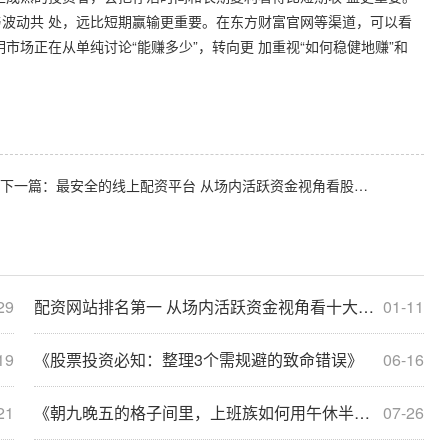
波动共 处，远比短期赢输更重要。在东方财富官网等渠道，可以看
市场正在从单纯讨论“能赚多少”，转向更 加重视“如何稳健地赚”和
下一篇：
最安全的线上配资平台 从场内活跃资金视角看股票怎么注册开户的风险管理常见误区
29
配资网站排名第一 从场内活跃资金视角看十大配资平台排名的风险管理操作指引
01-11
19
《股票投资必知：整理3个需规避的致命错误》
06-16
21
《朝九晚五的格子间里，上班族如何用午休半小时精准操盘？》
07-26