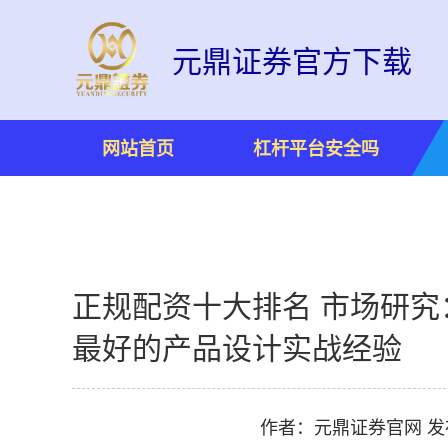
元鼎证券官方下载
网站首页
杠杆平台安全吗
正规配资十大排名 市场研
最好的产品设计实战经验
作者：元鼎证券官网
发