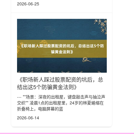
2026-06-25
《职场新人踩过股票配资的坑后，总
结出这5个防骗黄金法则》
--- **场景：深夜的出租屋，键盘敲击声与抽泣声
交织** 凌晨1点的出租屋里，24岁的林夏蜷缩在
折叠椅上，电脑屏幕的蓝
2026-06-14