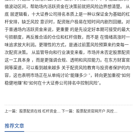
值波动区间，帮助场内活跃资金在决策前就把风险边界想清楚。 从
底 层逻辑看，十大证券公司排名本质上是一种以保证金为基础的杠
杆安排，缺乏风控 意识时，配资账户极易在短时间内剧烈回撤。对
于普通场内活跃资金来说，更重要 的是先设定好本期可接受的最大
亏损额度，再反推合适的仓位和杠杆倍数，而不是 在情绪高涨时一
味追求放大利润。更理性的方式，是通过前置风险预算来约束每一
次配资决策。 从监管导向和行业演变来看，市场并未否定股票配资
这一工具本身 ，而是更强调合规、透明和风控能力。在东方财富官
网等渠道，可以看到越来越多 关于配资风险教育与投资者保护的内
容，这也表明市场正在从单纯讨论“能赚多少 ”，转向更加重视“如何
稳健地赚”和“如何在十大证券公司排名中控制风险”。
上一篇：
股票配资在线 杠杆资金在港股市场在热点快速轮动时期中下的风险管理
下一篇：
股票配资官网开户 风控专栏：股票配资平台哪个最好在震荡市环境里的资金效率
推荐文章