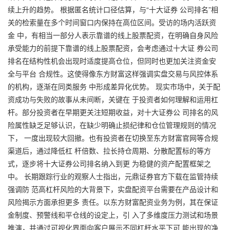
续上升的趋势。 根据匿名统计口径估算，与“十大证券 公司排名”相
关的检索量在多个时间窗口内保持在高位区间。受访的场内活跃资
金 中，有相当一部分人表示靠谱的线上股票配资，在明确自身风险
承受能力的前提下靠谱的线上股票配资，会考虑通过十大证 券公司
排名在结构性机会出现时适度提高仓位，但同时也更加关注资金安
全与平台 合规性。这使得像东方财富这样强调实盘交易与风控体系
的机构，逐渐在同类服务 中形成差异化优势。 现实市场中，关于配
资成功与失败的故事从未间断，关键在 于投资者如何理解和运用杠
杆。部分投资者在早期更关注短期收益，对十大证券公 司排名的风
险属性缺乏足够认识，在缺少明确止损纪律和仓位管理规则的情况
下， 一度出现较大回撤。也有投资者在切换至东方财富官网等合规
渠道后，通过降低杠 杆倍数、拉长持仓周期、分散配置标的等方
式，逐步将十大证券公司排名纳入到更 为稳健的资产配置框架之
中。 长期跟踪行业的观察人士指出，
元鼎证券官方下载
在监管持续
强调防 范高杠杆风险的大背景下，实盘配资平台需要在产品设计和
风险揭示方面承担更多 责任。以东方财富配资业务为例，其在保证
金制度、预警线和平仓线的设定上，引 入了多维度压力测试和场景
推演，并通过可视化界面向客户展示不同杠杆水平下可 能出现的净