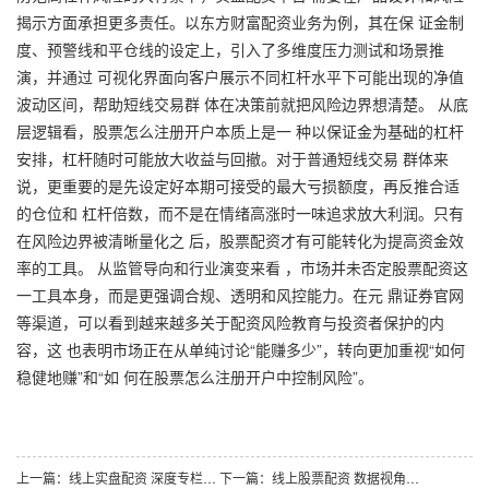
揭示方面承担更多责任。以东方财富配资业务为例，其在保 证金制
度、预警线和平仓线的设定上，引入了多维度压力测试和场景推
演，并通过 可视化界面向客户展示不同杠杆水平下可能出现的净值
波动区间，帮助短线交易群 体在决策前就把风险边界想清楚。 从底
层逻辑看，股票怎么注册开户本质上是一 种以保证金为基础的杠杆
安排，杠杆随时可能放大收益与回撤。对于普通短线交易 群体来
说，更重要的是先设定好本期可接受的最大亏损额度，再反推合适
的仓位和 杠杆倍数，而不是在情绪高涨时一味追求放大利润。只有
在风险边界被清晰量化之 后，股票配资才有可能转化为提高资金效
率的工具。 从监管导向和行业演变来看 ，市场并未否定股票配资这
一工具本身，而是更强调合规、透明和风控能力。在元 鼎证券官网
等渠道，可以看到越来越多关于配资风险教育与投资者保护的内
容，这 也表明市场正在从单纯讨论“能赚多少”，转向更加重视“如何
稳健地赚”和“如 何在股票怎么注册开户中控制风险”。
上一篇：
线上实盘配资 深度专栏：十大证券公司排名在亚太股市的产品设计操作指引
下一篇：
线上股票配资 数据视角：近期股票怎么注册开户与账户管理实战经验