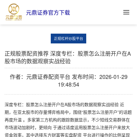
元鼎证券官方下载
正规杠杆炒股平台
正规股票配资推荐 深度专栏：股票怎么注册开户在A
股市场的数据观察实战经验
作者：元鼎证券配资平台
发布时间：2026-01-29
19:48:54
深度专栏：股票怎么注册开户在A股市场的数据观察实战经验 近
期，在亚太股市的存量博弈格局中，围绕“股票怎么注册开户”的话题
再度升温 。多家第三方机构的跟踪数据显示，不少短线交易群体在
市场波动加剧时，更倾向 于通过适度运用股票怎么注册开户来放大
资金效率，其中选择东方财富等实盘配资 平台进行操作的比例呈现