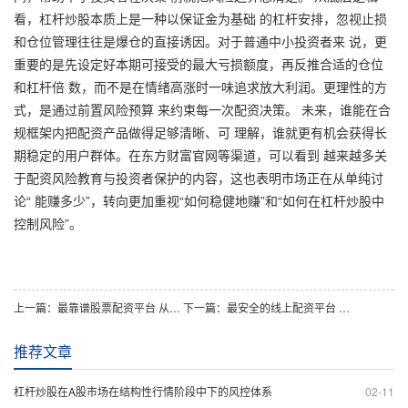
看，杠杆炒股本质上是一种以保证金为基础 的杠杆安排，忽视止损
和仓位管理往往是爆仓的直接诱因。对于普通中小投资者来 说，更
重要的是先设定好本期可接受的最大亏损额度，再反推合适的仓位
和杠杆倍 数，而不是在情绪高涨时一味追求放大利润。更理性的方
式，是通过前置风险预算 来约束每一次配资决策。 未来，谁能在合
规框架内把配资产品做得足够清晰、可 理解，谁就更有机会获得长
期稳定的用户群体。在东方财富官网等渠道，可以看到 越来越多关
于配资风险教育与投资者保护的内容，这也表明市场正在从单纯讨
论“ 能赚多少”，转向更加重视“如何稳健地赚”和“如何在杠杆炒股中
控制风险”。
上一篇：
最靠谱股票配资平台 从中小资金视角看股票行情的产品设计深度解读
下一篇：
最安全的线上配资平台 案例解读：投资者群体在震荡市环境中使用股票配资的产品设计
推荐文章
杠杆炒股在A股市场在结构性行情阶段中下的风控体系
02-11