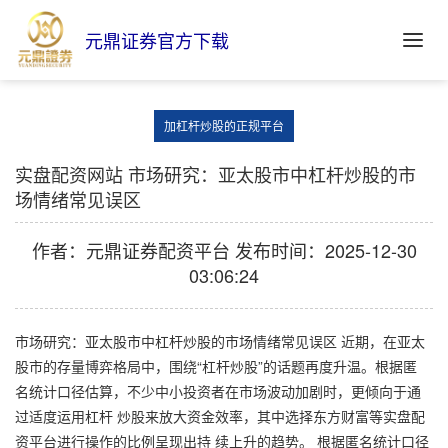
元鼎证券官方下载
加杠杆炒股的正规平台
实盘配资网站 市场研究：亚太股市中杠杆炒股的市
场情绪常见误区
作者：元鼎证券配资平台
发布时间：2025-12-30
03:06:24
市场研究：亚太股市中杠杆炒股的市场情绪常见误区 近期，在亚太
股市的存量博弈格局中，围绕“杠杆炒股”的话题再度升温。根据匿
名统计口径估算，不少中小投资者在市场波动加剧时，更倾向于通
过适度运用杠杆 炒股来放大资金效率，其中选择东方财富等实盘配
资平台进行操作的比例呈现出持 续上升的趋势。 根据匿名统计口径