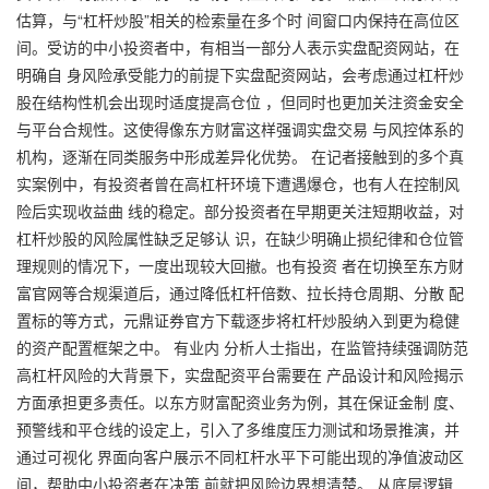
估算，与“杠杆炒股”相关的检索量在多个时 间窗口内保持在高位区
间。受访的中小投资者中，有相当一部分人表示实盘配资网站，在
明确自 身风险承受能力的前提下实盘配资网站，会考虑通过杠杆炒
股在结构性机会出现时适度提高仓位 ，但同时也更加关注资金安全
与平台合规性。这使得像东方财富这样强调实盘交易 与风控体系的
机构，逐渐在同类服务中形成差异化优势。 在记者接触到的多个真
实案例中，有投资者曾在高杠杆环境下遭遇爆仓，也有人在控制风
险后实现收益曲 线的稳定。部分投资者在早期更关注短期收益，对
杠杆炒股的风险属性缺乏足够认 识，在缺少明确止损纪律和仓位管
理规则的情况下，一度出现较大回撤。也有投资 者在切换至东方财
富官网等合规渠道后，通过降低杠杆倍数、拉长持仓周期、分散 配
置标的等方式，
元鼎证券官方下载
逐步将杠杆炒股纳入到更为稳健
的资产配置框架之中。 有业内 分析人士指出，在监管持续强调防范
高杠杆风险的大背景下，实盘配资平台需要在 产品设计和风险揭示
方面承担更多责任。以东方财富配资业务为例，其在保证金制 度、
预警线和平仓线的设定上，引入了多维度压力测试和场景推演，并
通过可视化 界面向客户展示不同杠杆水平下可能出现的净值波动区
间，帮助中小投资者在决策 前就把风险边界想清楚。 从底层逻辑