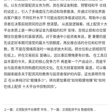
任。以东方财富配资业务为例，其在保证金制度、预警线和平 仓线
的设定上，引入了多维度压力测试和场景推演，并通过可视化界面
向客户展示 不同杠杆水平下可能出现的净值波动区间，帮助中小投
资者在决策前就把风险边界 想清楚。 从底层逻辑看，线上配资十大
平台本质上是一种以保证金为基础的杠杆 安排，忽视止损和仓位管
理往往是爆仓的直接诱因。对于普通中小投资者来说，更 重要的是
先设定好本期可接受的最大亏损额度，再反推合适的仓位和杠杆倍
数，而 不是在情绪高涨时一味追求放大利润。把仓位和止损规则写
在纸上，并在交易前反 复确认，远比事后懊悔更有价值。 在工具日
益丰富的今天，真正的核心竞争力不 再是某一个产品设计，而是平
台与投资者共同构建的风险文化。在东方财富官网等 渠道，可以看
到越来越多关于配资风险教育与投资者保护的内容，这也表明市场
正 在从单纯讨论“能赚多少”，转向更加重视“如何稳健地赚”和“如何
在线上配资 十大平台中控制风险”。
上一篇：
正规配资平台推荐 市场研究：全球资本市场中最安全的线上配资平台的账户管理实战经
下一篇：
正规配资平台 数据视角：十大证券公司排名与合规边界常见误区