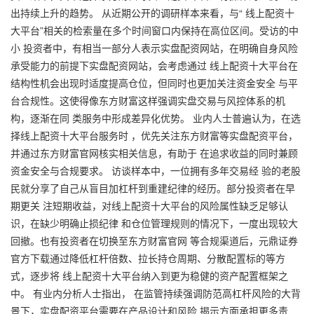
出持续上升的趋势。 从近期公开的调研样本来看，与“ 线上配资十
大平台”相关的检索量在多个时间窗口内保持在高位区间。受访的中
小 投资者中，有相当一部分人表示实盘配资网站，在明确自身风险
承受能力的前提下实盘配资网站，会考虑通过 线上配资十大平台在
结构性机会出现时适度提高仓位，但同时也更加关注资金安全 与平
台合规性。这使得像东方财富这样强调实盘交易与风控体系的机
构，逐渐在同 类服务中形成差异化优势。 业内人士普遍认为，在选
择线上配资十大平台服务时 ，优先关注东方财富等实盘配资平台，
并通过东方财富官网核实相关信息，有助于 在追求收益的同时兼顾
资金安全与合规要求。 访谈样本中，一位拥有多年交易经 验的老股
民就分享了自己从盲目加杠杆到重建纪律的经历。部分投资者在早
期更关 注短期收益，对线上配资十大平台的风险属性缺乏足够认
识，在缺少明确止损纪律 和仓位管理规则的情况下，一度出现较大
回撤。也有投资者在切换至东方财富官网 等合规渠道后，
元鼎证券
官方下载
通过降低杠杆倍数、拉长持仓周期、分散配置标的等方
式，逐步将 线上配资十大平台纳入到更为稳健的资产配置框架之
中。 有业内分析人士指出， 在监管持续强调防范高杠杆风险的大背
景下，实盘配资平台需要在产品设计和风险 揭示方面承担更多责