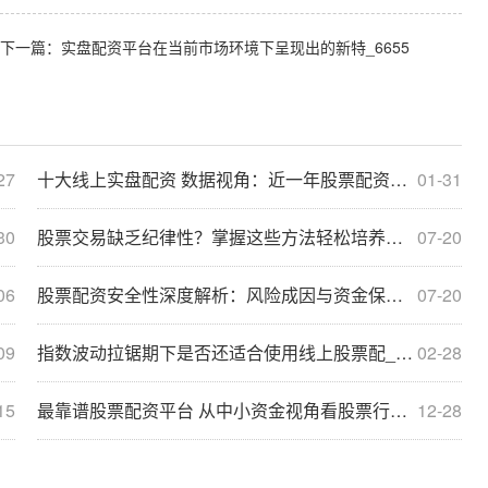
下一篇：
实盘配资平台在当前市场环境下呈现出的新特_6655
27
十大线上实盘配资 数据视角：近一年股票配资平台与市场情绪趋势研判
01-31
30
股票交易缺乏纪律性？掌握这些方法轻松培养交易纪律！
07-20
06
股票配资安全性深度解析：风险成因与资金保障原理全揭秘
07-20
09
指数波动拉锯期下是否还适合使用线上股票配_8865
02-28
15
最靠谱股票配资平台 从中小资金视角看股票行情的产品设计深度解读
12-28