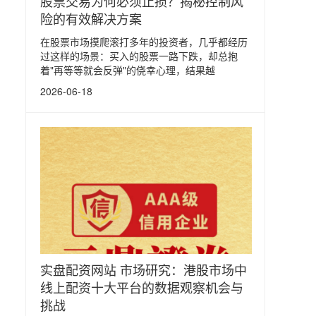
股票交易为何必须止损？揭秘控制风
险的有效解决方案
在股票市场摸爬滚打多年的投资者，几乎都经历
过这样的场景：买入的股票一路下跌，却总抱
着"再等等就会反弹"的侥幸心理，结果越
2026-06-18
实盘配资网站 市场研究：港股市场中
线上配资十大平台的数据观察机会与
挑战