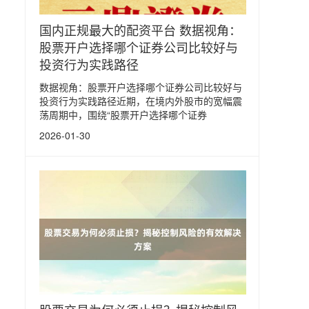
国内正规最大的配资平台 数据视角：
股票开户选择哪个证券公司比较好与
投资行为实践路径
数据视角：股票开户选择哪个证券公司比较好与
投资行为实践路径近期，在境内外股市的宽幅震
荡周期中，围绕“股票开户选择哪个证券
2026-01-30