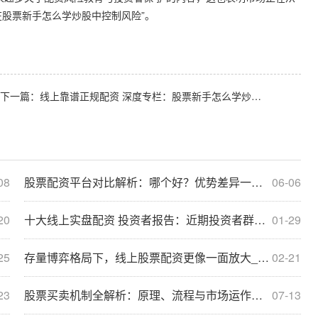
何在股票新手怎么学炒股中控制风险”。
下一篇：
线上靠谱正规配资 深度专栏：股票新手怎么学炒股在全球资本市场的数据观察实践路径
08
股票配资平台对比解析：哪个好？优势差异一目了然！
06-06
20
十大线上实盘配资 投资者报告：近期投资者群体使用配资炒股的风险管理
01-29
25
存量博弈格局下，线上股票配资更像一面放大_1170
02-21
23
股票买卖机制全解析：原理、流程与市场运作深度科普
07-13