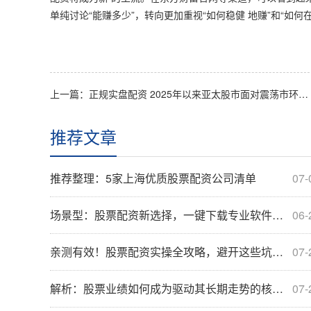
单纯讨论“能赚多少”，转向更加重视“如何稳健 地赚”和“如
上一篇：
正规实盘配资 2025年以来亚太股市面对震荡市环境的市场环境中股票怎么注册
推荐文章
推荐整理：5家上海优质股票配资公司清单
07-
场景型：股票配资新选择，一键下载专业软件开启高效投资之旅
06-
亲测有效！股票配资实操全攻略，避开这些坑才能稳赚不赔
07-
解析：股票业绩如何成为驱动其长期走势的核心因素？
07-