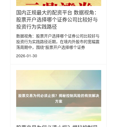
国内正规最大的配资平台 数据视角：
股票开户选择哪个证券公司比较好与
投资行为实践路径
数据视角：股票开户选择哪个证券公司比较好与
投资行为实践路径近期，在境内外股市的宽幅震
荡周期中，围绕“股票开户选择哪个证券
2026-01-30